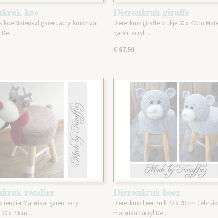
nkruk koe
Dierenkruk giraffe
k koe Materiaal garen: acryl krukmaat
Dierenkruk giraffe Krukje 30 x 40cm Mate
m De…
garen: acryl…
€ 67,50
nkruk rendier
Dierenkruk beer
k rendier Materiaal garen: acryl
Dierenkruk beer Kruk 42 x 28 cm Gebruik
 30 x 40cm…
materiaal: acryl De…