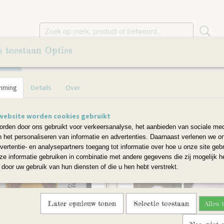
s toestaan Opties
JES
SLEUTELHANGERS
OMHAAKTE HOUTEN KRALE
mming
Details
Over
website worden cookies gebruikt
rden door ons gebruikt voor verkeersanalyse, het aanbieden van sociale med
n het personaliseren van informatie en advertenties. Daarnaast verlenen we o
vertentie- en analysepartners toegang tot informatie over hoe u onze site gebru
e informatie gebruiken in combinatie met andere gegevens die zij mogelijk 
door uw gebruik van hun diensten of die u hen hebt verstrekt.
Later opnieuw tonen
Selectie toestaan
Alles 