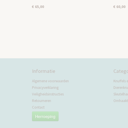
€ 65,00
€ 60,00
Informatie
Catego
Algemene voorwaarden
Knuffels 
Privacyverklaring
Dierenkru
Veiligheidsinstructies
Sleutelha
Retourneren
Omhaakte
Contact
Herroeping