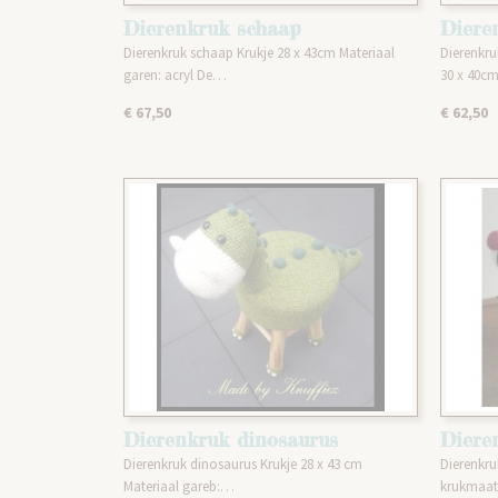
Dierenkruk schaap
Diere
Dierenkruk schaap Krukje 28 x 43cm Materiaal
Dierenkru
garen: acryl De…
30 x 40c
€ 67,50
€ 62,50
Dierenkruk dinosaurus
Diere
Dierenkruk dinosaurus Krukje 28 x 43 cm
Dierenkru
Materiaal gareb:…
krukmaat