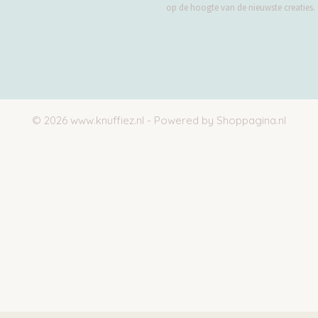
op de hoogte van de nieuwste creaties.
© 2026 www.knuffiez.nl - Powered by Shoppagina.nl