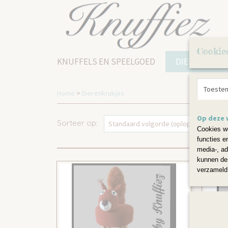
Cookie
KNUFFELS EN SPEELGOED
DIERENKRUK
Toeste
Home
>
Dierenkrukjes
Op deze 
Sorteer op:
Cookies wo
functies e
media-, ad
kunnen dez
verzameld 