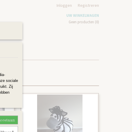
Inloggen
Registreren
UW WINKELWAGEN
Geen producten
(0)
N
ia-
nze sociale
ikt. Zij
hebben
toestaan