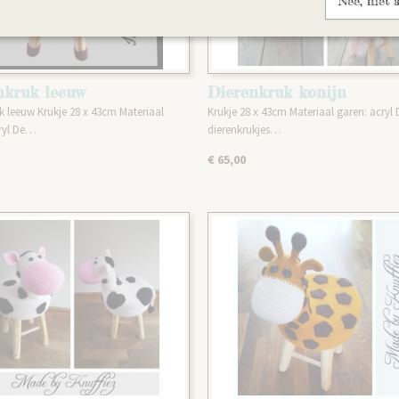
Nee, niet 
nkruk leeuw
Dierenkruk konijn
k leeuw Krukje 28 x 43cm Materiaal
Krukje 28 x 43cm Materiaal garen: acryl 
cryl De…
dierenkrukjes…
€ 65,00