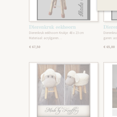
Dierenkruk eekhoorn
Diere
Dierenkruk eekhoorn Krukje: 48 x 23 cm
Dierenkru
Materiaal: acrylgaren…
garen: a
€ 67,50
€ 65,00