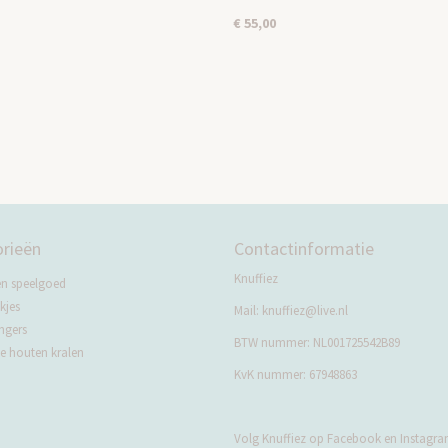
€ 55,00
rieën
Contactinformatie
Knuffiez
en speelgoed
kjes
Mail:
knuffiez@live.nl
ngers
BTW nummer: NL001725542B89
 houten kralen
KvK nummer: 67948863
Volg Knuffiez op Facebook en Instagram