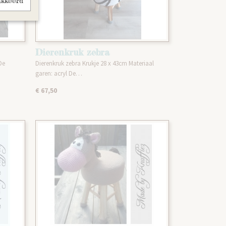
akkoord
Dierenkruk zebra
De
Dierenkruk zebra Krukje 28 x 43cm Materiaal
garen: acryl De…
€ 67,50