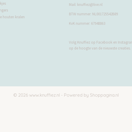
kjes
Mail:
knuffiez@live.nl
ngers
BTW nummer: NL001725542B89
 houten kralen
KvK nummer: 67948863
Volg Knuffiez op Facebook en Instagram
op de hoogte van de nieuwste creaties.
© 2026 www.knuffiez.nl - Powered by Shoppagina.nl