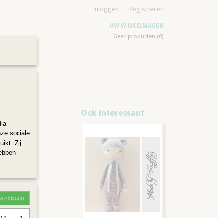
Inloggen
Registreren
UW WINKELWAGEN
Geen producten
(0)
N
Ook interessant
ia-
nze sociale
ikt. Zij
hebben
toestaan