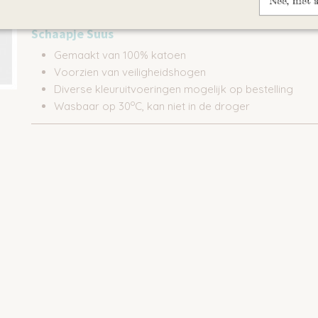
Nee, niet 
Omschrijving
Schaapje Suus
Gemaakt van 100% katoen
Voorzien van veiligheidshogen
Diverse kleuruitvoeringen mogelijk op bestelling
o
Wasbaar op 30
C, kan niet in de droger