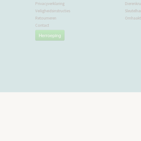
Privacyverklaring
Dierenkru
Veiligheidsinstructies
Sleutelha
Retourneren
Omhaakte
Contact
Herroeping