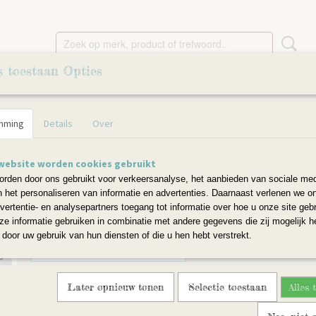
s toestaan Opties
JES
SLEUTELHANGERS
OMHAAKTE HOUTEN KRALE
mming
Details
Over
us
Schaapje Suus
website worden cookies gebruikt
rden door ons gebruikt voor verkeersanalyse, het aanbieden van sociale med
€ 22,50
n het personaliseren van informatie en advertenties. Daarnaast verlenen we o
vertentie- en analysepartners toegang tot informatie over hoe u onze site gebru
e informatie gebruiken in combinatie met andere gegevens die zij mogelijk 
Aantal
door uw gebruik van hun diensten of die u hen hebt verstrekt.
Later opnieuw tonen
Selectie toestaan
Alles 
IN WINKELWAGEN