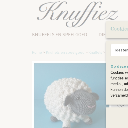
Cookie
KNUFFELS EN SPEELGOED
DIERENKRUK
Toeste
Home
>
Knuffels en speelgoed
>
Knuffels
>
Schaapje Su
Op deze 
Cookies wo
functies e
media-, ad
kunnen dez
verzameld 