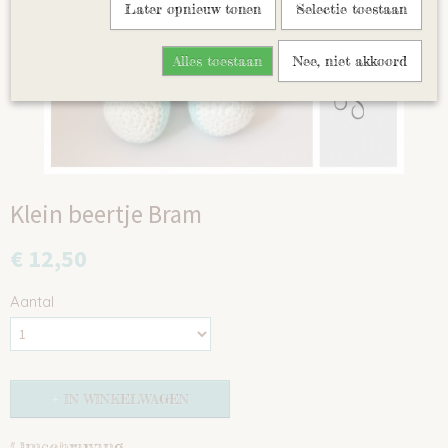
Later opnieuw tonen
Selectie toestaan
Alles toestaan
Nee, niet akkoord
Klein beertje Bram
€ 12,50
Aantal
IN WINKELWAGEN
Omschrijving