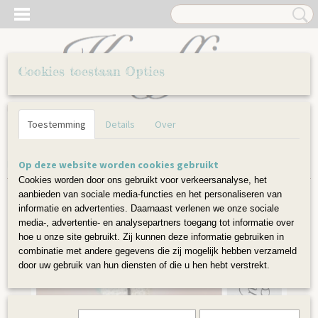
Cookies toestaan Opties
Inloggen
Registreren
UW WINKELWAGEN
Toestemming
Details
Over
Geen producten
(0)
Home
>
Knuffels en speelgoed
>
Knuffels
>
Klein beertje Bram
Op deze website worden cookies gebruikt
Cookies worden door ons gebruikt voor verkeersanalyse, het
aanbieden van sociale media-functies en het personaliseren van
informatie en advertenties. Daarnaast verlenen we onze sociale
media-, advertentie- en analysepartners toegang tot informatie over
hoe u onze site gebruikt. Zij kunnen deze informatie gebruiken in
combinatie met andere gegevens die zij mogelijk hebben verzameld
door uw gebruik van hun diensten of die u hen hebt verstrekt.