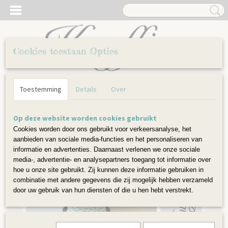
Cookies toestaan Opties
Inloggen
Registreren
UW WINKELWAGEN
Toestemming
Details
Over
Geen producten
(0)
Home
>
Knuffels en speelgoed
>
Rammelaars
>
Rammelaar Snuf konijn
Op deze website worden cookies gebruikt
Cookies worden door ons gebruikt voor verkeersanalyse, het
aanbieden van sociale media-functies en het personaliseren van
informatie en advertenties. Daarnaast verlenen we onze sociale
media-, advertentie- en analysepartners toegang tot informatie over
hoe u onze site gebruikt. Zij kunnen deze informatie gebruiken in
combinatie met andere gegevens die zij mogelijk hebben verzameld
door uw gebruik van hun diensten of die u hen hebt verstrekt.