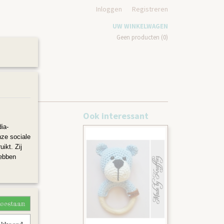
Inloggen
Registreren
UW WINKELWAGEN
Geen producten
(0)
N
Ook interessant
ia-
nze sociale
ikt. Zij
hebben
toestaan