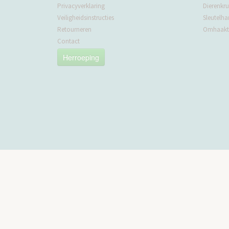
Privacyverklaring
Dierenkru
Veiligheidsinstructies
Sleutelha
Retourneren
Omhaakte
Contact
Herroeping