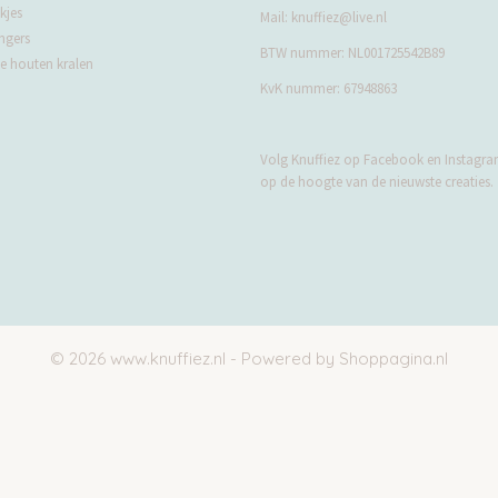
kjes
Mail:
knuffiez@live.nl
ngers
BTW nummer: NL001725542B89
 houten kralen
KvK nummer: 67948863
Volg Knuffiez op Facebook en Instagram
op de hoogte van de nieuwste creaties.
© 2026 www.knuffiez.nl - Powered by Shoppagina.nl