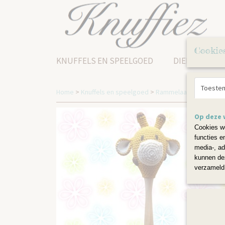
Cookie
KNUFFELS EN SPEELGOED
DIERENKRUK
Toeste
Home
>
Knuffels en speelgoed
>
Rammelaars
>
Sambagi
Op deze 
Cookies wo
functies e
media-, ad
kunnen dez
verzameld 