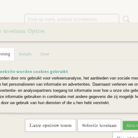
s toestaan Opties
JES
SLEUTELHANGERS
OMHAAKTE HOUTEN KRALE
mming
Details
Over
raf
Sambagiraf
website worden cookies gebruikt
rden door ons gebruikt voor verkeersanalyse, het aanbieden van sociale med
€ 12,50
n het personaliseren van informatie en advertenties. Daarnaast verlenen we o
vertentie- en analysepartners toegang tot informatie over hoe u onze site gebru
e informatie gebruiken in combinatie met andere gegevens die zij mogelijk 
Aantal
door uw gebruik van hun diensten of die u hen hebt verstrekt.
Later opnieuw tonen
Selectie toestaan
Alles 
IN WINKELWAGEN